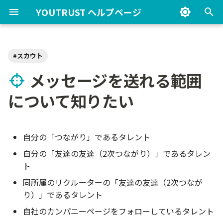
YOUTRUST ヘルプページ
検
索
スカウト
投稿の閲覧範囲を知りたい
カンパニーページを編集した
つながりを増やしたい
公式リクルーター権限の追加
候補者検索で出てくる範囲を
気になるリストについて知り
サービス内の通知について知
グループチャット/グループ
企業プラン導入にあたっての
タレントピックとは何か知り
イベントの作成
アクセスがブロックされた場
アカウント設定
アカウントを作成したい
プロフィールに記載いた
メールの配信設定を確認
プロフィールの公開範囲
友達・つながりについて
投稿方法を知りたい
メッセージに返信したい/
コミュニティ ルールブッ
公式リクルーター(採用ア
イベントを探す
を
メッセージを送れる範囲
い
方法を知りたい
知りたい
たい
りたい
スカウトを作りたい
事前準備
たい
合
たい内容
更したい
りたい
たい
りたい
ウント)とは何ですか？
初
「話を聞きたい」を押してく
つながり候補に出てくる人の
下書きと公開
登録プロフィール
登録アドレスを変更した
投稿内容を編集したい
YOUTRUSTコミュニティ
イベントに参加する
について知りたい
れた人を確認したい
カンパニーページメンバーを
条件を知りたい
リクルーター権限の各役割の
候補者探しのコツを知りたい
気になるリストのアクセスを
意欲変更通知について知りた
カジュアル面談とは何か知り
契約内容を確認したい
タレントピックを3人以上閲
プロフィールの追加や編
アプリのプッシュ通知設
副業・転職意欲が見られ
「ブロックする」につい
グループチャットを作り
ついて知りたい
お問い合わせ窓口
期
追加したい
違いについて知りたい
管理したい
い
たい
覧したい
したい
変更したい
範囲を知りたい
りたい
公開後の編集について
通知
ログインできない時の解
投稿タイプの違いを知り
イベントについて
化
投稿をカンパニーページに紐
つながり申請の温度感を知り
検索条件を保存したい
送付可能なスカウト通数を確
法を知りたい
副業・転職など募集情報
コミュニティの参加方法
利用者情報の外部送信に
自分の「つながり」であるタレント
づけたい
カンパニーページのフォロワ
たい
誰が管理画面の閲覧権限があ
リストに追加すると相手に通
Slackに通知を連携したい
いつ労働条件を示す必要があ
認したい
プロフィール写真を変更
Slack連携を設定したい
副業・転職意欲の設定/変
「報告する」について知
したい
りたい
て
チケット設計（先着・抽選）
プロフィールの公開範
投稿に費用がかかるのか
イベントでつながりを招
ーについて知りたい
るのか知りたい
知されるのか知りたい
るのか知りたい
い
方法を知りたい
い
AIタレントリクエストについ
囲
アカウントを退会したい
たい
る
自分の「友達の友達（2次つながり）」であるタレン
利用規約や法令に違反となる
つながり申請方法
て知りたい
採用管理ツールと連携したい
契約プランを途中で変えたい
気になるリストについて
「話を聞きたい！」の流
コミュニティの退出方法
情報セキュリティ方針
抽選の仕組み
ト
事例を知りたい
カンパニーページのフォロワ
足跡通知について知りたい
「気になるリスト」と「候補
リクルーターが退職後の候補
各種SNSアカウントと連
たい
意欲を特定の企業に非公
知らない人から申請が届
知りたい
りたい
つながり
アカウントからログアウ
削除対象となる投稿
同所属のリクルーターの「友達の友達（2次つなが
ーを閲覧したい
者リスト」の違いを知りたい
者管理について知りたい
たい
したい
時の対処法を知りたい
「つながりの近いリクルータ
請求書がいつ届くのか知りた
たい
アクセスがブロックされ
複数日程の設定
り）」であるタレント
雇用契約を伴う求人掲載時の
管理画面内の通知について知
ー」とは何か知りたい
い
募集アラートについて知
カンパニーページについ
コミュニティへの投稿方
合
投稿
雇用契約を伴う求人掲載
自社のカンパニーページをフォローしているタレント
注意点を知りたい
カンパニーページのフォロワ
りたい
候補者のリストから候補者を
過去送付したスカウトがユー
「できること」について
い
同僚に副業・転職意欲が
友達候補に表示される条
りたい
知りたい
Facebook登録後にログイ
注意点
会場・配信 URL の設定