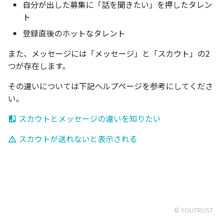
ーを増やしたい
外したい（アーカイブ機能と
ザー画面（メッセージ一覧）
たい
されているのか知りたい
知りたい
「新着ユーザー順」とは何か
クレジットカードで支払いた
パスワードを別途設定し
ユースタ記事のブックマ
応募・メッセージ
自分が出した募集に「話を聞きたい」を押したタレン
は？）
側で非表示になるケースを知
投稿画像の推奨サイズを知り
登録直後のホットなタレント
知りたい
い
メールが届かない場合
カジュアル面談と面接の
コミュニティの作成方法
募集投稿時の注意点
タイムテーブルの設定
ト
りたい
たい
カンパニーページのフォロワ
β版とはなにか知りたい
生年月日について知りた
つながりを解除したい
について知りたい
りたい
SNSアカウント連携を解
コミュニティ
登録直後のホットなタレント
ーへ会社名義で通常投稿した
候補者のリストの進捗状況が
イチオシタレントとは何か知
追加購入したスカウトを契約
たい
検索について知りたい
登壇者の設定
い
「スカウト済み」にならない
公式リクルーター権限を外し
公開した募集を編集・掲載を
リクルーター管理画面を他の
りたい
更新後に持ち越したい
職歴・学歴を管理したい
違反ユーザーを運営に報
「話を聞きたい」した募
コミュニティオーナーが
イベント
また、メッセージには「メッセージ」と「スカウト」の2
た後の実際のメッセージ画面
取り下げたい
所属に切り替えたい
たい
確認したい
ることを知りたい
退会フロー
募集・応募者の管理をし
アンケートの設定
つが存在します。
について知りたい
カンパニーページのイベント
「○人が興味あり」とは何か
紹介コメントを書きたい
その他
セクション
その違いについては下記ヘルプページを参考にしてくださ
リクルーター管理画面をスマ
知りたい
QRコードでつながりたい
面談までのステップ
コミュニティメンバーの
アカウントロック・短時
カジュアル面談Guideline
申込者の確認・管理
ホから使いたい
い。
続操作の制限について
表示プロフィール名を変
アプローチできる候補者を増
たい
招待コードで繋がりたい
カンパニーページの使い
募集特集企画への参加の
当日の受付オペレーション
スカウトとメッセージの違いを知りたい
やしたい
認証コード入力について
プロフィールURLを共有
申請中一覧（送信）
唯一の運営者の退会前チ
人気の募集
参加者へのお知らせ配信
スカウトが送れないと表示される
検索画面から特定のユーザー
い
ク
を非表示にしたい
送信済み申請のキャンセ
おすすめタグ別募集セク
イベントの中止
コミュニティ主催イベン
ン
検索画面に他のリクルーター
作成
知り合いかも候補のフィ
運営メンバーの追加
のつながりが反映されない
ーチップ
募集のブックマーク
コミュニティの公開設定
主催者向け FAQ
© YOUTRUST
自社イベント参加者フィルタ
更方法
スカウトルームからつな
ブックマークした募集一