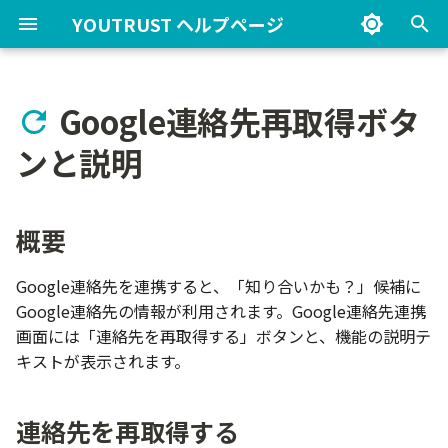
YOUTRUST ヘルプページ
検
索
Google連絡先再取得ボタ
アカウントを作成したい
プロフィールに記載いただき
メールの配信設定を確認・変
プロフィールの公開範囲を知
概要
投稿方法を知りたい
メッセージに返信したい/送
コミュニティ ルールブック
公式リクルーター(採用アカ
イベントを探す
投稿
イベントの探し方
イベントの申し込み方法
YOUTRUST のイベント
投稿の閲覧範囲を知りた
カンパニーページを編集
つながりを増やしたい
公式リクルーター権限の
候補者検索で出てくる範
気になるリストについて
サービス内の通知につい
スカウトデータをcsvダウ
グループチャット/グルー
企業プラン導入にあたっ
タレントピックとは何か
イベントの作成
アクセスがブロックされ
を
ンと説明
たい内容
更したい
りたい
りたい
ウント)とは何ですか？
い
方法を知りたい
知りたい
たい
りたい
ロードしたい
スカウトを作りたい
事前準備
たい
合
初
登録アドレスを変更したい
連絡先を再取得する
投稿内容を編集したい
YOUTRUSTコミュニティに
イベントに参加する
カンパニーページ
イベント詳細ページの見
チケットの種類（先着順
掲載ガイドライン
「話を聞きたい」を押し
つながり候補に出てくる
下書きと公開
プロフィールの追加や編集を
アプリのプッシュ通知設定を
副業・転職意欲が見られない
グループチャットを作りたい
ついて知りたい
お問い合わせ窓口
選）
れた人を確認したい
カンパニーページメンバ
条件を知りたい
リクルーター権限の各役
候補者探しのコツを知り
気になるリストのアクセ
意欲変更通知について知
メッセージを送れる範囲
カジュアル面談とは何か
契約内容を確認したい
タレントピックを3人以上
期
したい
変更したい
範囲を知りたい
追加したい
違いについて知りたい
管理したい
い
いて知りたい
たい
覧したい
ログインできない時の解決方
説明テキストについて
投稿タイプの違いを知りたい
概要
イベントについて
友達
主催者・カンパニーをフ
掲載できないイベント
公開後の編集について
化
法を知りたい
副業・転職など募集情報を探
コミュニティの参加方法を知
利用者情報の外部送信につい
ーする
参加形態（オフライン・
投稿をカンパニーページ
つながり申請の温度感を
検索条件を保存したい
送付可能なスカウト通数
プロフィール写真を変更した
Slack連携を設定したい
副業・転職意欲の設定/変更
したい
りたい
て
ライン・ハイブリッド）
づけたい
カンパニーページのフォ
たい
誰が管理画面の閲覧権限
リストに追加すると相手
Slackに通知を連携したい
スカウトとメッセージの
いつ労働条件を示す必要
認したい
操作方法
投稿に費用がかかるのか知り
イベントでつながりを招待す
リクルーター管理画面
イベントでつながりを招
チケット設計（先着・抽
Google連絡先を連携すると、「知り合いかも？」候補に
い
方法を知りたい
ーについて知りたい
るのか知りたい
知されるのか知りたい
を知りたい
るのか知りたい
アカウントを退会したい
たい
る
未ログインユーザー向け
る
AIタレントリクエストに
Google連絡先の情報が利用されます。Google連絡先連携
気になるリストについて知り
「話を聞きたい！」の流れを
コミュニティの退出方法を知
情報セキュリティ方針
ント一覧・検索ページ
抽選結果の確認方法
利用規約や法令に違反と
つながり申請方法
て知りたい
採用管理ツールと連携し
契約プランを途中で変え
候補者の検索
抽選の仕組み
画面には「連絡先を再取得する」ボタンと、機能の説明テ
各種SNSアカウントと連携し
たい
意欲を特定の企業に非公開に
知りたい
りたい
事例を知りたい
カンパニーページのフォ
足跡通知について知りた
「気になるリスト」と「
スカウトが送れないと表
リクルーターが退職後の
アカウントからログアウトし
削除対象となる投稿
キストが表示されます。
たい
したい
ーを閲覧したい
者リスト」の違いを知り
れる
者管理について知りたい
たい
アクセスがブロックされた場
申し込みのキャンセル
「つながりの近いリクル
請求書がいつ届くのか知
候補者の管理
複数日程の設定
募集アラートについて知りた
カンパニーページについて知
コミュニティへの投稿方法を
合
雇用契約を伴う求人掲載
管理画面内の通知につい
ー」とは何か知りたい
い
雇用契約を伴う求人掲載時の
連絡先を再取得する
「できること」について知り
い
同僚に副業・転職意欲が公開
りたい
知りたい
注意点を知りたい
カンパニーページのフォ
りたい
候補者のリストから候補
他リクルーターのスカウ
過去送付したスカウトが
Facebook登録後にログイン
注意点
申し込み済みイベントの
通知
会場・配信 URL の設定