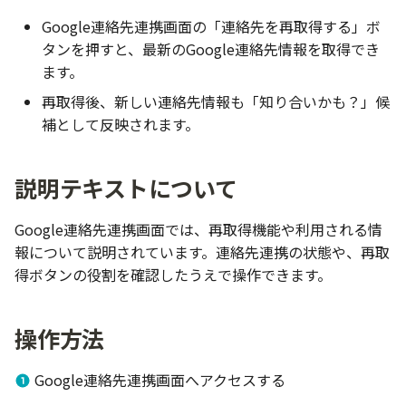
たい
されているのか知りたい
ーを増やしたい
外したい（アーカイブ機
容を確認したい
ザー画面（メッセージ一
パスワードを別途設定したい
ユースタ記事のブックマーク
「新着ユーザー順」とは
クレジットカードで支払
は？）
側で非表示になるケース
メールが届かない場合
カジュアル面談と面接の違い
コミュニティの作成方法を知
Google連絡先連携画面の「連絡先を再取得する」ボ
投稿画像の推奨サイズを
登録直後のホットなタレ
知りたい
い
募集投稿時の注意点
オンラインイベントへの
スカウト・チャット
タイムテーブルの設定
りたい
生年月日について知りたい
について知りたい
りたい
たい
カンパニーページのフォ
β版とはなにか知りたい
さくさくメッセージビル
SNSアカウント連携を解除し
タンを押すと、最新のGoogle連絡先情報を取得でき
方法
ーへ会社名義で通常投稿
候補者のリストの進捗状
(α版)について知りたい
たい
イチオシタレントとは何
追加購入したスカウトを
検索について知りたい
ます。
候補者とのやりとり
登壇者の設定
い
「スカウト済み」になら
公式リクルーター権限を
職歴・学歴を管理したい
「話を聞きたい」した募集を
コミュニティオーナーが出来
公開した募集を編集・掲
リクルーター管理画面を
りたい
更新後に持ち越したい
会場での 2次元コード チ
再取得後、新しい連絡先情報も「知り合いかも？」候
た後の実際のメッセージ
確認したい
ることを知りたい
取り下げたい
所属に切り替えたい
予約送信機能について知
退会フロー
クイン
募集・応募者の管理をしたい
請求・契約
アンケートの設定
補として反映されます。
について知りたい
カンパニーページのイベ
い
紹介コメントを書きたい
「○人が興味あり」とは
セクション
面談までのステップ
コミュニティメンバーの検索
リクルーター管理画面を
知りたい
アカウントロック・短時間連
イベントが中止になった
カジュアル面談Guideline
タレントピック
申込者の確認・管理
ホから使いたい
スカウトAIエージェント
続操作の制限について
表示プロフィール名を変更し
説明テキストについて
いて知りたい
たい
カンパニーページの使い方
アプローチできる候補者
イベントに関するお困り
募集特集企画への参加の仕方
イベントの主催
当日の受付オペレーショ
やしたい
認証コード入力について
Google連絡先連携画面では、再取得機能や利用される情
スカウトAIエージェント
プロフィールURLを共有した
唯一の運営者の退会前チェッ
参加者向け FAQ
人気の募集
その他
参加者へのお知らせ配信
報について説明されています。連絡先連携の状態や、再取
加条件入力
い
ク
検索画面から特定のユー
得ボタンの役割を確認したうえで操作できます。
を非表示にしたい
おすすめタグ別募集セクショ
イベントの中止
母集団除外リスト機能
コミュニティ主催イベントの
ン
操作方法
作成
検索画面に他のリクルー
運営メンバーの追加
のつながりが反映されな
募集のブックマーク
コミュニティの公開設定の変
Google連絡先連携画面へアクセスする
主催者向け FAQ
更方法
自社イベント参加者フィ
ブックマークした募集一覧